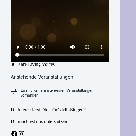
30 Jahre Living Voices
Anstehende Veranstaltungen
Es sind keine anstehenden Veranstaltungen
H
vorhanden.
i
n
w
Du interessierst Dich für’s Mit-Singen?
e
i
Du möchtest uns unterstützen
s
Facebook
Instagram