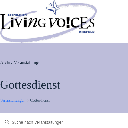
Zum
Inhalt
springen
Archiv
Veranstaltungen
Gottesdienst
Veranstaltungen
Gottesdienst
Veranstaltungen
V
B
e
i
r