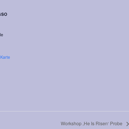
GSO
le
Karte
Workshop ‚He Is Risen‘ Probe