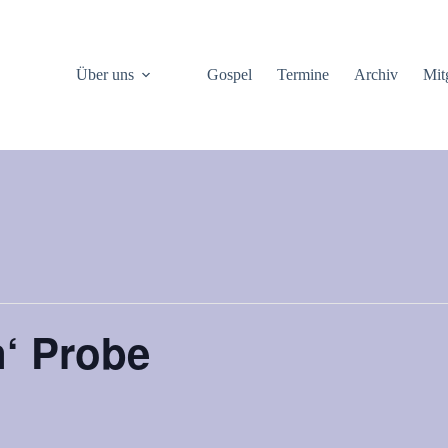
Über uns
Gospel
Termine
Archiv
Mit
n‘ Probe