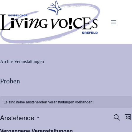
Zum
Inhalt
springen
Archiv
Veranstaltungen
Proben
Es sind keine anstehenden Veranstaltungen vorhanden.
Anstehende
V
V
S
L
e
e
u
D
i
r
r
c
a
Vergangene Veranstaltungen
s
a
a