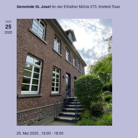
t
t
Gemeinde St. Josef
An der Elfrather Mühle 270, Krefeld-Traar
e
i
n
o
MAI
,
n
25
N
2025
a
v
i
g
a
t
i
o
n
25. Mai 2025 , 16:00
-
18:00