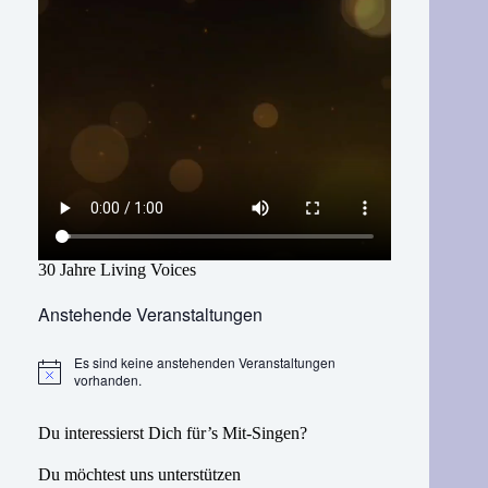
30 Jahre Living Voices
Anstehende Veranstaltungen
Es sind keine anstehenden Veranstaltungen
H
vorhanden.
i
n
w
Du interessierst Dich für’s Mit-Singen?
e
i
Du möchtest uns unterstützen
s