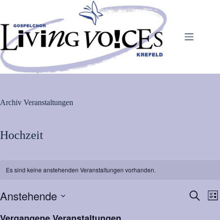
Zum
Inhalt
springen
Archiv
Veranstaltungen
Hochzeit
Es sind keine anstehenden Veranstaltungen vorhanden.
Anstehende
V
V
S
L
e
e
u
D
i
r
r
c
a
Vergangene Veranstaltungen
s
a
a